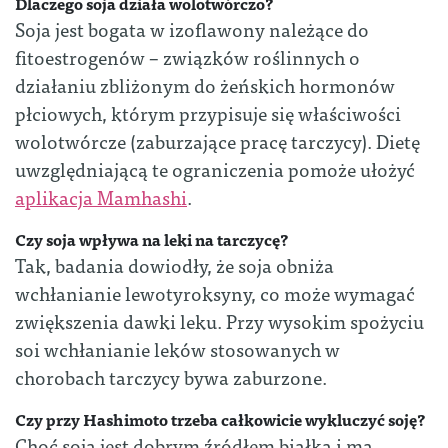
Dlaczego soja działa wolotwórczo?
Soja jest bogata w izoflawony należące do
fitoestrogenów – związków roślinnych o
działaniu zbliżonym do żeńskich hormonów
płciowych, którym przypisuje się właściwości
wolotwórcze (zaburzające pracę tarczycy). Dietę
uwzględniającą te ograniczenia pomoże ułożyć
aplikacja Mamhashi
.
Czy soja wpływa na leki na tarczycę?
Tak, badania dowiodły, że soja obniża
wchłanianie lewotyroksyny, co może wymagać
zwiększenia dawki leku. Przy wysokim spożyciu
soi wchłanianie leków stosowanych w
chorobach tarczycy bywa zaburzone.
Czy przy Hashimoto trzeba całkowicie wykluczyć soję?
Choć soja jest dobrym źródłem białka i ma