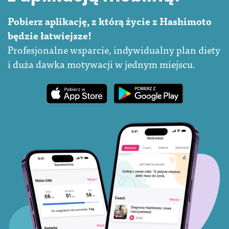
Pobierz aplikację, z którą życie z Hashimoto
będzie łatwiejsze!
Profesjonalne wsparcie, indywidualny plan diety
i duża dawka motywacji w jednym miejscu.