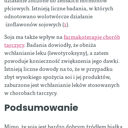
płciowych. Istnieją liczne badania, w których
odnotowano wolotwórcze działanie
izoflawonów sojowych (
1
).
Soja ma także wpływ na
farmakoterapię chorób
tarczycy
. Badania dowiodły, że obniża
wchłanianie leku (lewotyroksyny), a zatem
powoduje konieczność zwiększenia jego dawki.
Istnieją liczne dowody na to, że w przypadku
zbyt wysokiego spożycia soi i jej produktów,
zaburzone jest wchłanianie leków stosowanych
w chorobach tarczycy.
Podsumowanie
Mimo, że soja jest bardzo dobrym źródłem białka