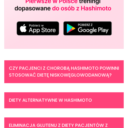
CZY PACJENCI Z CHOROBĄ HASHIMOTO POWINNI
STOSOWAĆ DIETĘ NISKOWĘGLOWODANOWĄ?
DIETY ALTERNATYWNE W HASHIMOTO
ELIMINACJA GLUTENU Z DIETY PACJENTÓW Z