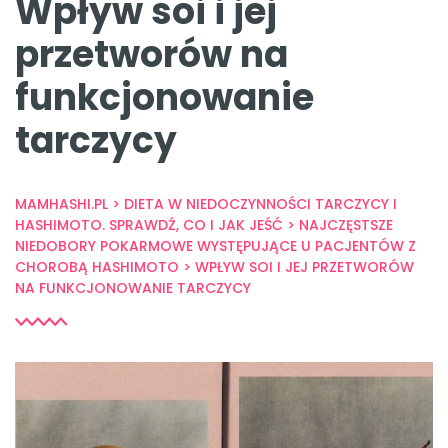
Wpływ soi i jej
przetworów na
funkcjonowanie
tarczycy
MAMHASHI.PL
>
DIETA W NIEDOCZYNNOŚCI TARCZYCY I
HASHIMOTO. SPRAWDŹ, CO I JAK JEŚĆ
>
NAJCZĘSTSZE
NIEDOBORY POKARMOWE WYSTĘPUJĄCE U PACJENTÓW Z
CHOROBĄ HASHIMOTO
>
WPŁYW SOI I JEJ PRZETWORÓW
NA FUNKCJONOWANIE TARCZYCY