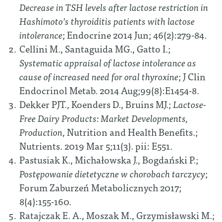
Decrease in TSH levels after lactose restriction in
Hashimoto’s thyroiditis patients with lactose
intolerance
; Endocrine 2014 Jun; 46(2):279-84.
Cellini M., Santaguida MG., Gatto I.;
Systematic appraisal of lactose intolerance as
cause of increased need for oral thyroxine
; J Clin
Endocrinol Metab. 2014 Aug;99(8):E1454-8.
Dekker PJT., Koenders D., Bruins MJ.;
Lactose-
Free Dairy Products: Market Developments,
Production
, Nutrition and Health Benefits.;
Nutrients. 2019 Mar 5;11(3). pii: E551.
Pastusiak K., Michałowska J., Bogdański P.;
Postępowanie dietetyczne w chorobach tarczycy
;
Forum Zaburzeń Metabolicznych 2017;
8(4):155-160.
Ratajczak E. A., Moszak M., Grzymisławski M.;