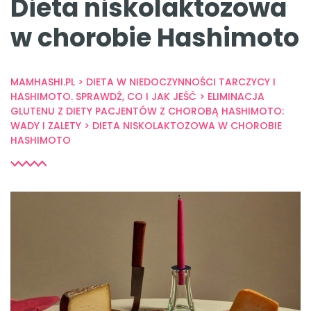
Dieta niskolaktozowa
w chorobie Hashimoto
MAMHASHI.PL
>
DIETA W NIEDOCZYNNOŚCI TARCZYCY I
HASHIMOTO. SPRAWDŹ, CO I JAK JEŚĆ
>
ELIMINACJA
GLUTENU Z DIETY PACJENTÓW Z CHOROBĄ HASHIMOTO:
WADY I ZALETY
>
DIETA NISKOLAKTOZOWA W CHOROBIE
HASHIMOTO