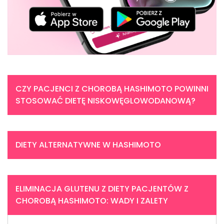
CZY PACJENCI Z CHOROBĄ HASHIMOTO POWINNI
STOSOWAĆ DIETĘ NISKOWĘGLOWODANOWĄ?
DIETY ALTERNATYWNE W HASHIMOTO
ELIMINACJA GLUTENU Z DIETY PACJENTÓW Z
CHOROBĄ HASHIMOTO: WADY I ZALETY