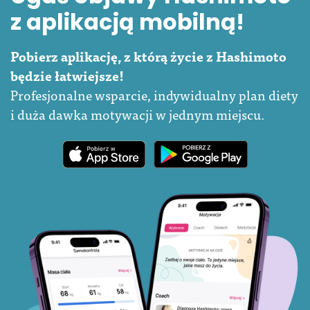
z aplikacją mobilną!
Pobierz aplikację, z którą życie z Hashimoto
będzie łatwiejsze!
Profesjonalne wsparcie, indywidualny plan diety
i duża dawka motywacji w jednym miejscu.