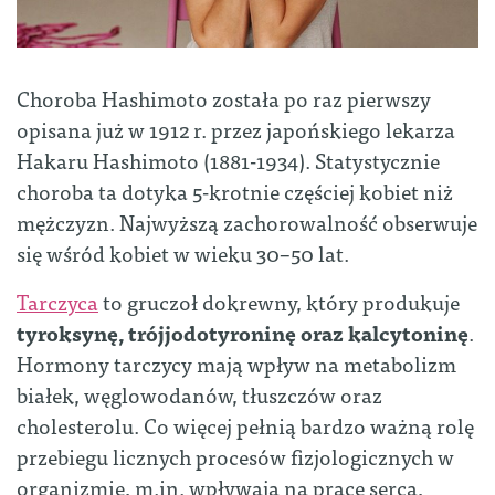
Choroba Hashimoto została po raz pierwszy
opisana już w 1912 r. przez japońskiego lekarza
Hakaru Hashimoto (1881-1934). Statystycznie
choroba ta dotyka 5-krotnie częściej kobiet niż
mężczyzn. Najwyższą zachorowalność obserwuje
się wśród kobiet w wieku 30–50 lat.
Tarczyca
to gruczoł dokrewny, który produkuje
tyroksynę, trójjodotyroninę oraz kalcytoninę
.
Hormony tarczycy mają wpływ na metabolizm
białek, węglowodanów, tłuszczów oraz
cholesterolu. Co więcej pełnią bardzo ważną rolę
przebiegu licznych procesów fizjologicznych w
organizmie, m.in. wpływają na pracę serca,