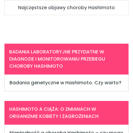
Najczęstsze objawy choroby Hashimoto
BADANIA LABORATORYJNE PRZYDATNE W
DIAGNOZIE I MONITOROWANIU PRZEBIEGU
CHOROBY HASHIMOTO
Badania genetyczne w Hashimoto. Czy warto?
HASHIMOTO A CIĄŻA: O ZMIANACH W
ORGANIZMIE KOBIETY I ZAGROŻENIACH
Niepłodność a choroba Hashimoto – czy mogę