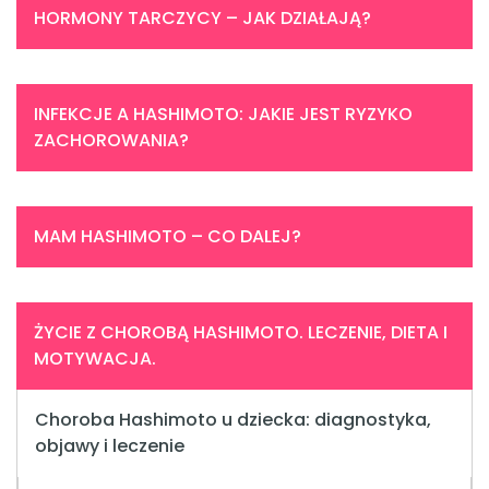
HORMONY TARCZYCY – JAK DZIAŁAJĄ?
INFEKCJE A HASHIMOTO: JAKIE JEST RYZYKO
ZACHOROWANIA?
MAM HASHIMOTO – CO DALEJ?
ŻYCIE Z CHOROBĄ HASHIMOTO. LECZENIE, DIETA I
MOTYWACJA.
Choroba Hashimoto u dziecka: diagnostyka,
objawy i leczenie