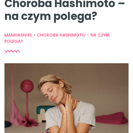
Choroba Hashimoto –
na czym polega?
MAMHASHI.PL
>
CHOROBA HASHIMOTO – NA CZYM
POLEGA?