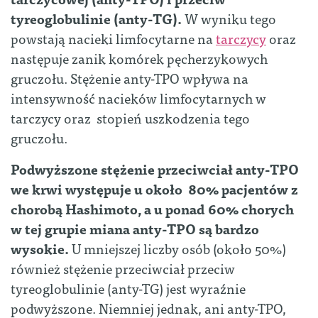
tyreoglobulinie (anty-TG).
W wyniku tego
powstają nacieki limfocytarne na
tarczycy
oraz
następuje zanik komórek pęcherzykowych
gruczołu. Stężenie anty-TPO wpływa na
intensywność nacieków limfocytarnych w
tarczycy oraz stopień uszkodzenia tego
gruczołu.
Podwyższone stężenie przeciwciał anty-TPO
we krwi występuje u około 80% pacjentów z
chorobą Hashimoto, a u ponad 60% chorych
w tej grupie miana anty-TPO są bardzo
wysokie.
U mniejszej liczby osób (około 50%)
również stężenie przeciwciał przeciw
tyreoglobulinie (anty-TG) jest wyraźnie
podwyższone. Niemniej jednak, ani anty-TPO,