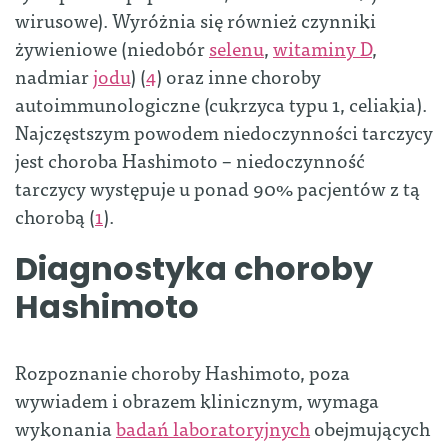
wirusowe). Wyróżnia się również czynniki
żywieniowe (niedobór
selenu
,
witaminy D
,
nadmiar
jodu
) (
4
) oraz inne choroby
autoimmunologiczne (cukrzyca typu 1, celiakia).
Najczęstszym powodem niedoczynności tarczycy
jest choroba Hashimoto – niedoczynność
tarczycy występuje u ponad 90% pacjentów z tą
chorobą (
1
).
Diagnostyka choroby
Hashimoto
Rozpoznanie choroby Hashimoto, poza
wywiadem i obrazem klinicznym, wymaga
wykonania
badań laboratoryjnych
obejmujących