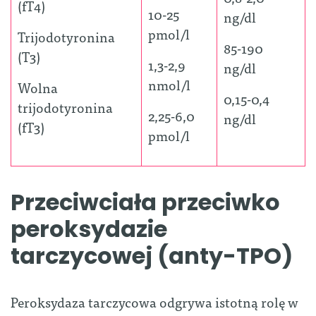
(fT4)
10-25
ng/dl
pmol/l
Trijodotyronina
85-190
(T3)
1,3-2,9
ng/dl
nmol/l
Wolna
0,15-0,4
trijodotyronina
2,25-6,0
ng/dl
(fT3)
pmol/l
Przeciwciała przeciwko
peroksydazie
tarczycowej (anty-TPO)
Peroksydaza tarczycowa odgrywa istotną rolę w