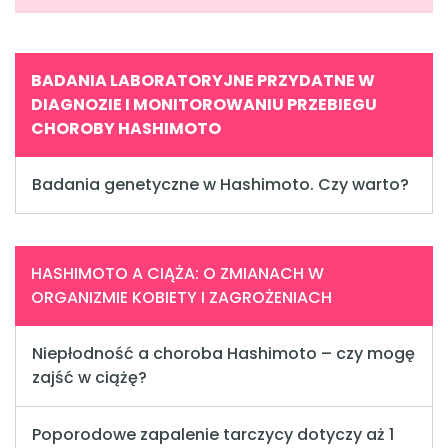
BADANIA LABORATORYJNE PRZYDATNE W
DIAGNOZIE I MONITOROWANIU PRZEBIEGU
CHOROBY HASHIMOTO
Badania genetyczne w Hashimoto. Czy warto?
HASHIMOTO A CIĄŻA: O ZMIANACH W
ORGANIZMIE KOBIETY I ZAGROŻENIACH
Niepłodność a choroba Hashimoto – czy mogę
zajść w ciążę?
Poporodowe zapalenie tarczycy dotyczy aż 1