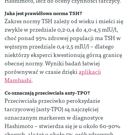
Hashimoto, lecz do oceny czynności tarczycy.
Jaka jest prawidłowa norma TSH?
Zakres normy TSH zależy od wieku i mieści się
zwykle w przedziale 0,2-0,4 do 4,0-4,5 mIU/l,
choć ponad 95% zdrowej populacji ma TSH w
węższym przedziale 0,4-2,5 mIU/l – dlatego
niektórzy eksperci kwestionują górną granicę
obecnej normy. Wyniki badań łatwiej
porównywać w czasie dzięki
aplikacji
Mamhashi
.
Co oznaczają przeciwciała anty-TPO?
Przeciwciała przeciwko peroksydazie
tarczycowej (anty-TPO) są najczęściej
oznaczanym markerem w diagnostyce
Hashimoto – stwierdza się je u około 60-90%
chorych, ale też u około 5% osób zdrowych,