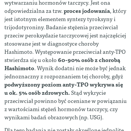
wytwarzaniu hormonów tarczycy. Jest ona
odpowiedzialna za tzw.
proces jodowania
, który
jest istotnym elementem syntezy tyroksyny i
trijodotyroniny. Badanie stężenia przeciwciał
przeciw peroksydazie tarczycowej jest najczęściej
stosowane jest w diagnostyce choroby
Hashimoto. Występowanie przeciwciał anty-TPO
stwierdza się u około
60-90% osób z chorobą
Hashimoto
. Wynik dodatni nie może być jednak
jednoznaczny z rozpoznaniem tej choroby, gdyż
podwyższony poziom anty-TPO wykrywa się
u ok. 5% osób zdrowych.
Stąd wykrycie
przeciwciał powinno być oceniane w powiązaniu
z wartościami stężeń hormonów tarczycy, czy
wynikami badań obrazowych (np. USG).
Dla tego badania nie zostały określone jednolite