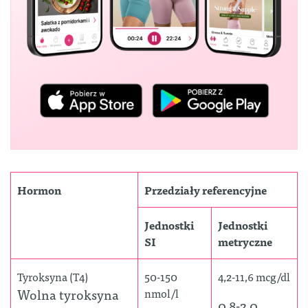
Hormon
Przedziały referencyjne
Jednostki
Jednostki
SI
metryczne
Tyroksyna (T4)
50-150
4,2-11,6 mcg/dl
Wolna tyroksyna
nmol/l
0,8-2,0