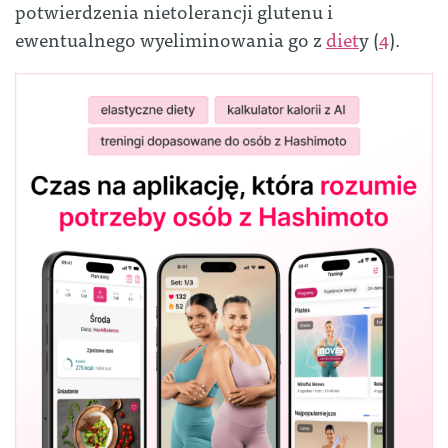
potwierdzenia nietolerancji glutenu i
ewentualnego wyeliminowania go z
diet
y (
4
).