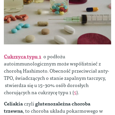
Cukrzyca typu 1
o podłożu
autoimmunologicznym może współistnieć z
chorobą Hashimoto. Obecność przeciwciał anty-
TPO, świadczących o stanie zapalnym tarczycy,
stwierdza się u 15–30% osób dorosłych
chorujących na cukrzycę typu 1 (
5
).
Celiakia
czyli
glutenozależna choroba
trzewna
, to choroba układu pokarmowego w