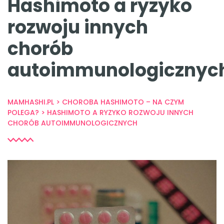
Hashimoto a ryzyko
rozwoju innych
chorób
autoimmunologicznyc
MAMHASHI.PL
>
CHOROBA HASHIMOTO – NA CZYM
POLEGA?
>
HASHIMOTO A RYZYKO ROZWOJU INNYCH
CHORÓB AUTOIMMUNOLOGICZNYCH