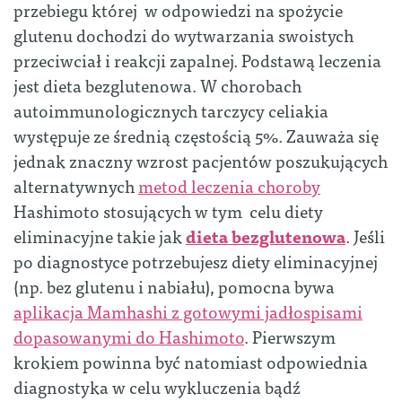
przebiegu której w odpowiedzi na spożycie
glutenu dochodzi do wytwarzania swoistych
przeciwciał i reakcji zapalnej. Podstawą leczenia
jest dieta bezglutenowa. W chorobach
autoimmunologicznych tarczycy celiakia
występuje ze średnią częstością 5%. Zauważa się
jednak znaczny wzrost pacjentów poszukujących
alternatywnych
metod leczenia choroby
Hashimoto stosujących w tym celu diety
eliminacyjne takie jak
dieta bezglutenowa
. Jeśli
po diagnostyce potrzebujesz diety eliminacyjnej
(np. bez glutenu i nabiału), pomocna bywa
aplikacja Mamhashi z gotowymi jadłospisami
dopasowanymi do Hashimoto
. Pierwszym
krokiem powinna być natomiast odpowiednia
diagnostyka w celu wykluczenia bądź