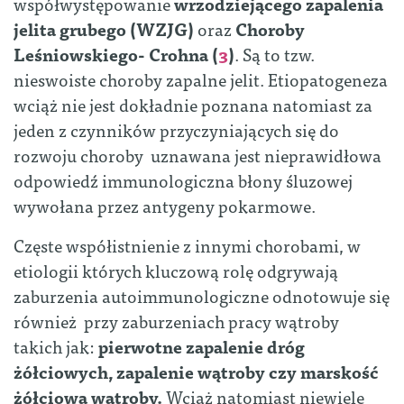
współwystępowanie
wrzodziejącego zapalenia
jelita grubego (WZJG)
oraz
Choroby
Leśniowskiego- Crohna (
3
)
. Są to tzw.
nieswoiste choroby zapalne jelit. Etiopatogeneza
wciąż nie jest dokładnie poznana natomiast za
jeden z czynników przyczyniających się do
rozwoju choroby uznawana jest nieprawidłowa
odpowiedź immunologiczna błony śluzowej
wywołana przez antygeny pokarmowe.
Częste współistnienie z innymi chorobami, w
etiologii których kluczową rolę odgrywają
zaburzenia autoimmunologiczne odnotowuje się
również przy zaburzeniach pracy wątroby
takich jak:
pierwotne zapalenie dróg
żółciowych, zapalenie wątroby czy marskość
żółciowa wątroby.
Wciąż natomiast niewiele