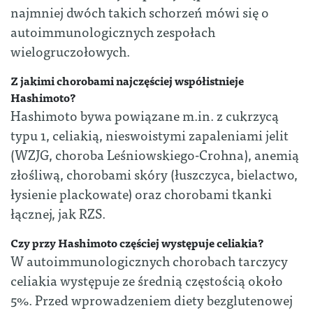
najmniej dwóch takich schorzeń mówi się o
autoimmunologicznych zespołach
wielogruczołowych.
Z jakimi chorobami najczęściej współistnieje
Hashimoto?
Hashimoto bywa powiązane m.in. z cukrzycą
typu 1, celiakią, nieswoistymi zapaleniami jelit
(WZJG, choroba Leśniowskiego-Crohna), anemią
złośliwą, chorobami skóry (łuszczyca, bielactwo,
łysienie plackowate) oraz chorobami tkanki
łącznej, jak RZS.
Czy przy Hashimoto częściej występuje celiakia?
W autoimmunologicznych chorobach tarczycy
celiakia występuje ze średnią częstością około
5%. Przed wprowadzeniem diety bezglutenowej