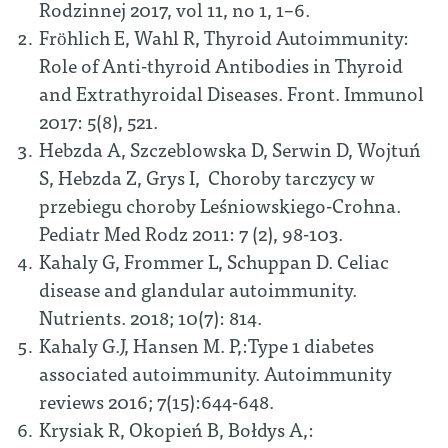
Rodzinnej 2017, vol 11, no 1, 1–6.
Fröhlich E, Wahl R, Thyroid Autoimmunity:
Role of Anti-thyroid Antibodies in Thyroid
and Extrathyroidal Diseases. Front. Immunol
2017: 5(8), 521.
Hebzda A, Szczeblowska D, Serwin D, Wojtuń
S, Hebzda Z, Grys I, Choroby tarczycy w
przebiegu choroby Leśniowskiego-Crohna.
Pediatr Med Rodz 2011: 7 (2), 98-103.
Kahaly G, Frommer L, Schuppan D. Celiac
disease and glandular autoimmunity.
Nutrients. 2018; 10(7): 814.
Kahaly G.J, Hansen M. P,:Type 1 diabetes
associated autoimmunity. Autoimmunity
reviews 2016; 7(15):644-648.
Krysiak R, Okopień B, Bołdys A,: