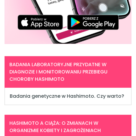
BADANIA LABORATORYJNE PRZYDATNE W
DIAGNOZIE I MONITOROWANIU PRZEBIEGU
CHOROBY HASHIMOTO
Badania genetyczne w Hashimoto. Czy warto?
HASHIMOTO A CIĄŻA: O ZMIANACH W
ORGANIZMIE KOBIETY I ZAGROŻENIACH