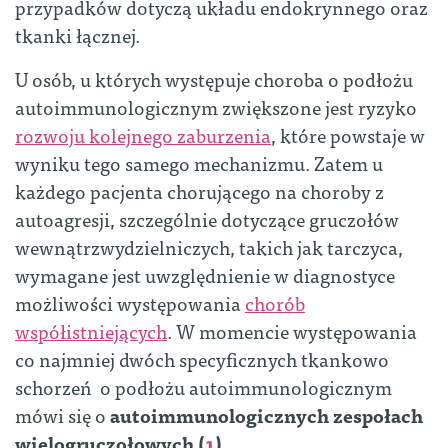
przypadków dotyczą układu endokrynnego oraz
tkanki łącznej.
U osób, u których występuje choroba o podłożu
autoimmunologicznym zwiększone jest ryzyko
rozwoju kolejnego zaburzenia
, które powstaje w
wyniku tego samego mechanizmu. Zatem u
każdego pacjenta chorującego na choroby z
autoagresji, szczególnie dotyczące gruczołów
wewnątrzwydzielniczych, takich jak tarczyca,
wymagane jest uwzględnienie w diagnostyce
możliwości występowania
chorób
współistniejących
. W momencie występowania
co najmniej dwóch specyficznych tkankowo
schorzeń o podłożu autoimmunologicznym
mówi się o
autoimmunologicznych zespołach
wielogruczołowych (
1
).