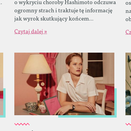
.
o wykryciu choroby Hashimoto odczuwa
os
ogromny strach i traktuje tę informację
na
jak wyrok skutkujący końcem…
o
Czytaj dalej »
Cz