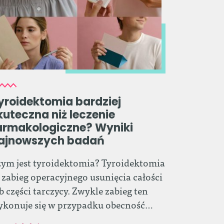
yroidektomia bardziej
kuteczna niż leczenie
armakologiczne? Wyniki
ajnowszych badań
ym jest tyroidektomia? Tyroidektomia
 zabieg operacyjnego usunięcia całości
b części tarczycy. Zwykle zabieg ten
ykonuje się w przypadku obecność…