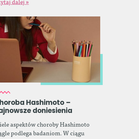
ytaj dalej »
horoba Hashimoto –
ajnowsze doniesienia
iele aspektów choroby Hashimoto
ągle podlega badaniom. W ciągu