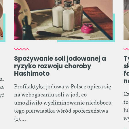
Spożywanie soli jodowanej a
T
ryzyko rozwoju choroby
s
Hashimoto
f
a.
n
Profilaktyka jodowa w Polsce opiera się
na
Cz
na wzbogacaniu soli w jod, co
yć
to
umożliwiło wyeliminowanie niedoboru
lu
tego pierwiastka wśród społeczeństwa
w
(1)….