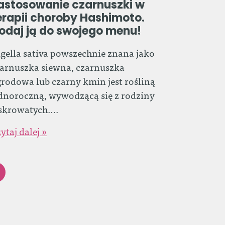
astosowanie czarnuszki w
erapii choroby Hashimoto.
odaj ją do swojego menu!
gella sativa powszechnie znana jako
arnuszka siewna, czarnuszka
rodowa lub czarny kmin jest rośliną
dnoroczną, wywodzącą się z rodziny
askrowatych….
ytaj dalej »