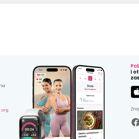
Pob
i o
zas
 na
Zna
.org