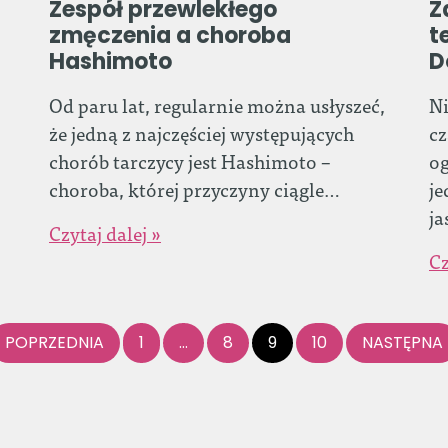
Zespół przewlekłego
Z
zmęczenia a choroba
t
Hashimoto
D
Od paru lat, regularnie można usłyszeć,
Ni
że jedną z najczęściej występujących
cz
chorób tarczycy jest Hashimoto –
og
choroba, której przyczyny ciągle…
je
j
Czytaj dalej »
Cz
POPRZEDNIA
1
…
8
9
10
NASTĘPNA