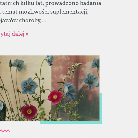
tatnich kilku lat, prowadzono badania
 temat możliwości suplementacji,
bjawów choroby,…
ytaj dalej »