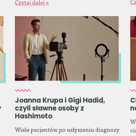
Cz
Czytaj dalej »
Joanna Krupa i Gigi Hadid,
C
y
czyli sławne osoby z
n
Hashimoto
W
Wiele pacjentów po usłyszeniu diagnozy
ci