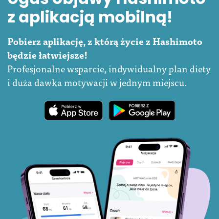
z aplikacją mobilną!
Pobierz aplikację, z którą życie z Hashimoto
będzie łatwiejsze!
Profesjonalne wsparcie, indywidualny plan diety
i duża dawka motywacji w jednym miejscu.