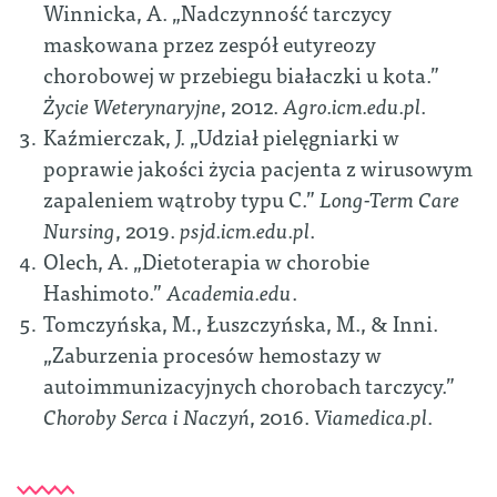
Winnicka, A. „Nadczynność tarczycy
maskowana przez zespół eutyreozy
chorobowej w przebiegu białaczki u kota.”
Życie Weterynaryjne
, 2012.
Agro.icm.edu.pl
.
Kaźmierczak, J. „Udział pielęgniarki w
poprawie jakości życia pacjenta z wirusowym
zapaleniem wątroby typu C.”
Long-Term Care
Nursing
, 2019.
psjd.icm.edu.pl
.
Olech, A. „Dietoterapia w chorobie
Hashimoto.”
Academia.edu
.
Tomczyńska, M., Łuszczyńska, M., & Inni.
„Zaburzenia procesów hemostazy w
autoimmunizacyjnych chorobach tarczycy.”
Choroby Serca i Naczyń
, 2016.
Viamedica.pl
.