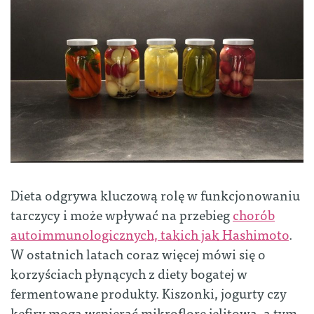
Dieta odgrywa kluczową rolę w funkcjonowaniu
tarczycy i może wpływać na przebieg
chorób
autoimmunologicznych, takich jak Hashimoto
.
W ostatnich latach coraz więcej mówi się o
korzyściach płynących z diety bogatej w
fermentowane produkty. Kiszonki, jogurty czy
kefiry mogą wspierać mikroflorę jelitową, a tym