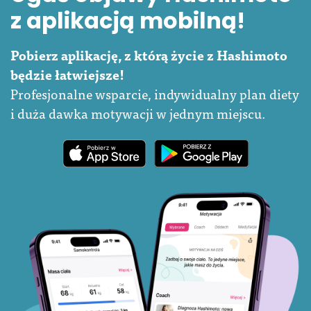
z aplikacją mobilną!
Pobierz aplikację, z którą życie z Hashimoto
będzie łatwiejsze!
Profesjonalne wsparcie, indywidualny plan diety
i duża dawka motywacji w jednym miejscu.